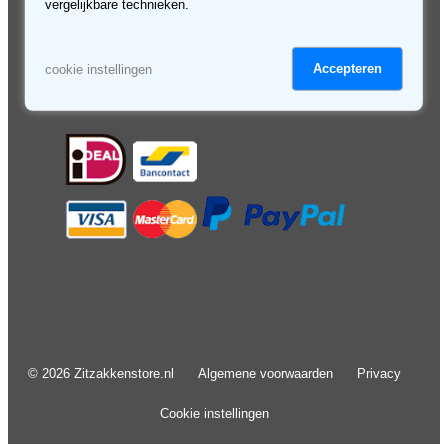
Retourneren & service
Algemene voorwaarden
vergelijkbare technieken.
Veilig betalen
Privacy
Kortingsbon
Cookies
Disclaimer
Accepteren
cookie instellingen
© 2026 Zitzakkenstore.nl
Algemene voorwaarden
Privacy
Cookie instellingen