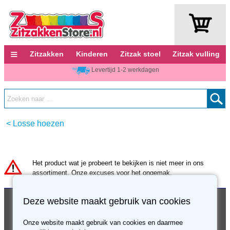
≡
Zitzakken
Kinderen
Zitzak stoel
Zitzak vulling
Levertijd 1-2 werkdagen
<
Losse hoezen
Het product wat je probeert te bekijken is niet meer in ons
assortiment. Onze excuses voor het ongemak.
Klantenservice
Over ons
Deze website maakt gebruik van cookies
Verzending en bezorging
Contact
Onze website maakt gebruik van cookies en daarmee