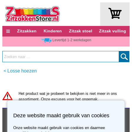
≡
Zitzakken
Kinderen
Zitzak stoel
Zitzak vulling
Levertijd 1-2 werkdagen
<
Losse hoezen
Het product wat je probeert te bekijken is niet meer in ons
assortiment. Onze excuses voor het ongemak.
Klantenservice
Over ons
Deze website maakt gebruik van cookies
Verzending en bezorging
Contact
Onze website maakt gebruik van cookies en daarmee