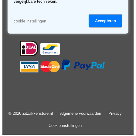
Retourneren & service
Algemene voorwaarden
vergelijkbare technieken.
Veilig betalen
Privacy
Kortingsbon
Cookies
Disclaimer
Accepteren
cookie instellingen
© 2026 Zitzakkenstore.nl
Algemene voorwaarden
Privacy
Cookie instellingen