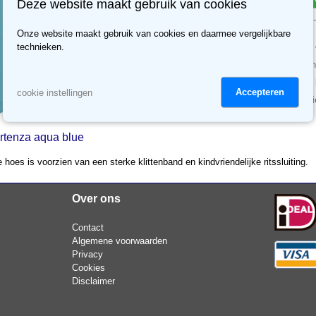
Deze website maakt gebruik van cookies
Op voorraad. Levertijd 
Onze website maakt gebruik van cookies en daarmee vergelijkbare
Gratis verzending vanaf
technieken.
Meer dan 70.000 klanten
Meer dan 3500 reviews, b
Accepteren
cookie instellingen
30 dagen retour recht, ni
artenza aqua blue
oes is voorzien van een sterke klittenband en kindvriendelijke ritssluiting.
Over ons
Contact
Algemene voorwaarden
Privacy
Cookies
Disclaimer