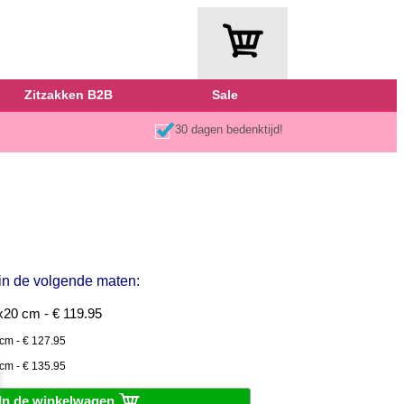
Zitzakken B2B
Sale
30 dagen bedenktijd!
 in de volgende maten:
20 cm - € 119.95
cm - € 127.95
cm - € 135.95
In de winkelwagen