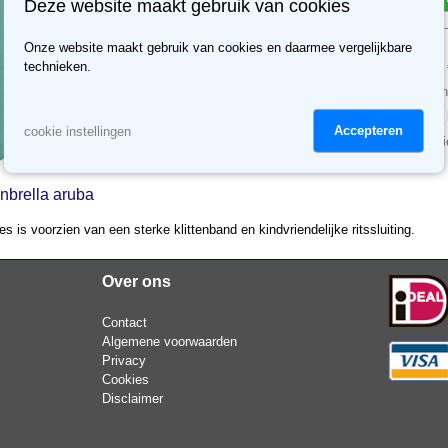
Deze website maakt gebruik van cookies
Op voorraad. Levertijd 
Onze website maakt gebruik van cookies en daarmee vergelijkbare
Gratis verzending vanaf
technieken.
Meer dan 70.000 klanten
Meer dan 3500 reviews, b
Accepteren
cookie instellingen
30 dagen retour recht, ni
nbrella aruba
 is voorzien van een sterke klittenband en kindvriendelijke ritssluiting.
Over ons
Contact
Algemene voorwaarden
Privacy
Cookies
Disclaimer