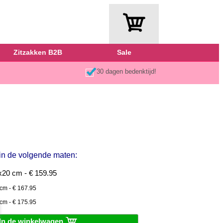
Zitzakken B2B
Sale
30 dagen bedenktijd!
 in de volgende maten:
20 cm - € 159.95
cm - € 167.95
cm - € 175.95
In de winkelwagen