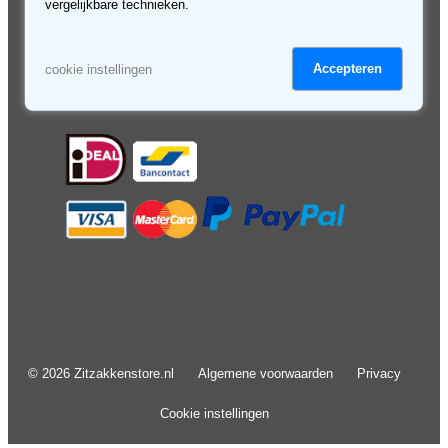
Retourneren & service
Algemene voorwaarden
vergelijkbare technieken.
Veilig betalen
Privacy
Kortingsbon
Cookies
Disclaimer
Accepteren
cookie instellingen
© 2026 Zitzakkenstore.nl
Algemene voorwaarden
Privacy
Cookie instellingen