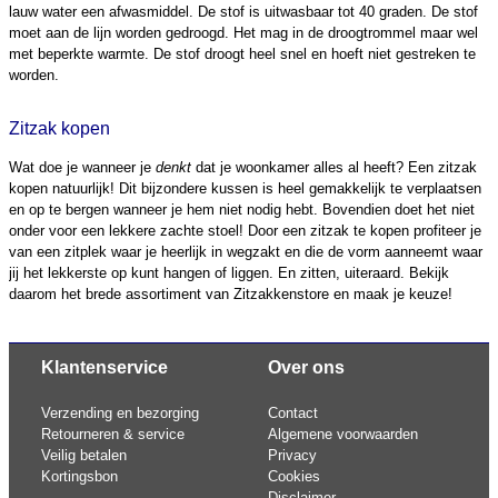
lauw water een afwasmiddel. De stof is uitwasbaar tot 40 graden. De stof
moet aan de lijn worden gedroogd. Het mag in de droogtrommel maar wel
met beperkte warmte. De stof droogt heel snel en hoeft niet gestreken te
worden.
Zitzak kopen
Wat doe je wanneer je
denkt
dat je woonkamer alles al heeft? Een zitzak
kopen natuurlijk! Dit bijzondere kussen is heel gemakkelijk te verplaatsen
en op te bergen wanneer je hem niet nodig hebt. Bovendien doet het niet
onder voor een lekkere zachte stoel! Door een zitzak te kopen profiteer je
van een zitplek waar je heerlijk in wegzakt en die de vorm aanneemt waar
jij het lekkerste op kunt hangen of liggen. En zitten, uiteraard. Bekijk
daarom het brede assortiment van Zitzakkenstore en maak je keuze!
Klantenservice
Over ons
Verzending en bezorging
Contact
Retourneren & service
Algemene voorwaarden
Veilig betalen
Privacy
Kortingsbon
Cookies
Disclaimer