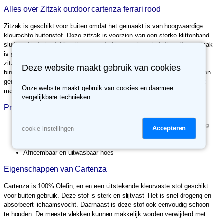
Alles over Zitzak outdoor cartenza ferrari rood
Zitzak is geschikt voor buiten omdat het gemaakt is van hoogwaardige
kleurechte buitenstof. Deze zitzak is voorzien van een sterke klittenband
sluiting, kindvriendelijke rits en aparte binnenzak met sluiting. Deze zitzak
is gevuld met elastische polystyreenkorrels, die ervoor zorgen dat deze
zitzak zich naar uw lichaam vormt. Deze zitzak is voorzien van een
Deze website maakt gebruik van cookies
binnenvoering. Hierdoor kan de buitenhoes kan eenvoudig schoon worden
gemaakt met een natte doek of worden gewassen in de wasmachine tot
Onze website maakt gebruik van cookies en daarmee
maximaal 30 graden Celsius.
vergelijkbare technieken.
Product specificaties
Voorzien van een sterke klittenband en kindvriendelijke ritssluiting.
Accepteren
cookie instellingen
Voorzien van een aparte binnenkussen met ritssluiting.
Gevuld met EPS korrels.
Afneembaar en uitwasbaar hoes
Eigenschappen van Cartenza
Cartenza is 100% Olefin, en en een uitstekende kleurvaste stof geschikt
voor buiten gebruik. Deze stof is sterk en slijtvast. Het is snel drogeng en
absorbeert lichaamsvocht. Daarnaast is deze stof ook eenvoudig schoon
te houden. De meeste vlekken kunnen makkelijk worden verwijderd met