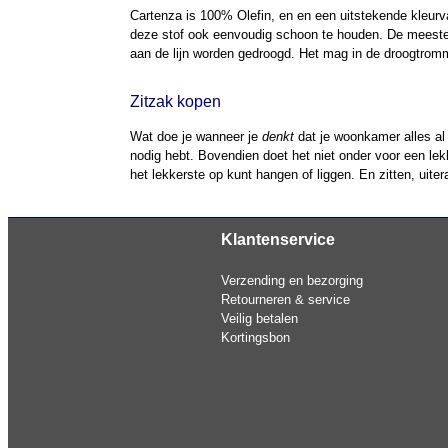
Cartenza is 100% Olefin, en en een uitstekende kleurva
deze stof ook eenvoudig schoon te houden. De meeste 
aan de lijn worden gedroogd. Het mag in de droogtromm
Zitzak kopen
Wat doe je wanneer je
denkt
dat je woonkamer alles al 
nodig hebt. Bovendien doet het niet onder voor een lekk
het lekkerste op kunt hangen of liggen. En zitten, uit
Klantenservice
Verzending en bezorging
Retourneren & service
Veilig betalen
Kortingsbon