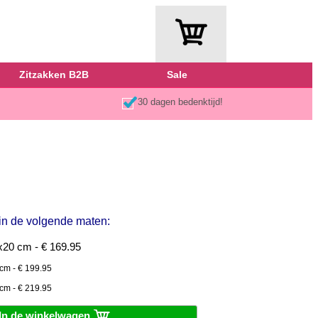
Zitzakken B2B
Sale
30 dagen bedenktijd!
 in de volgende maten:
20 cm - € 169.95
cm - € 199.95
cm - € 219.95
In de winkelwagen