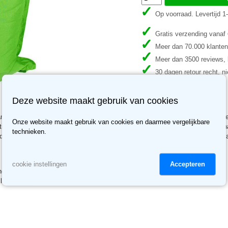
Op voorraad. Levertijd 
Gratis verzending vanaf
Meer dan 70.000 klanten
Meer dan 3500 reviews, b
30 dagen retour recht, ni
Deze website maakt gebruik van cookies
 hoogwaardige kleurechte buitenstof. Deze zitzak is voorzien van een sterke kl
Onze website maakt gebruik van cookies en daarmee vergelijkbare
tische polystyreenkorrels, die ervoor zorgen dat deze zitzak zich naar uw li
technieken.
udig schoon worden gemaakt met een natte doek of worden gewassen in de w
Accepteren
cookie instellingen
elijke ritssluiting.
uiting.