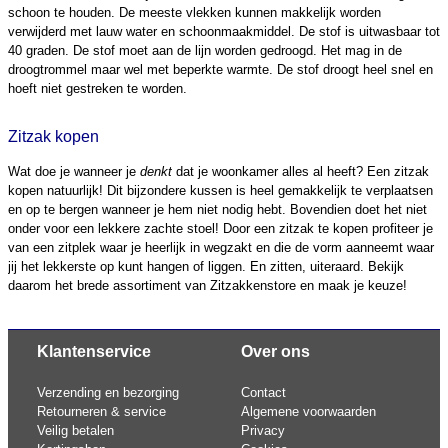
schoon te houden. De meeste vlekken kunnen makkelijk worden
verwijderd met lauw water en schoonmaakmiddel. De stof is uitwasbaar tot
40 graden. De stof moet aan de lijn worden gedroogd. Het mag in de
droogtrommel maar wel met beperkte warmte. De stof droogt heel snel en
hoeft niet gestreken te worden.
Zitzak kopen
Wat doe je wanneer je
denkt
dat je woonkamer alles al heeft? Een zitzak
kopen natuurlijk! Dit bijzondere kussen is heel gemakkelijk te verplaatsen
en op te bergen wanneer je hem niet nodig hebt. Bovendien doet het niet
onder voor een lekkere zachte stoel! Door een zitzak te kopen profiteer je
van een zitplek waar je heerlijk in wegzakt en die de vorm aanneemt waar
jij het lekkerste op kunt hangen of liggen. En zitten, uiteraard. Bekijk
daarom het brede assortiment van Zitzakkenstore en maak je keuze!
Klantenservice
Over ons
Verzending en bezorging
Contact
Retourneren & service
Algemene voorwaarden
Veilig betalen
Privacy