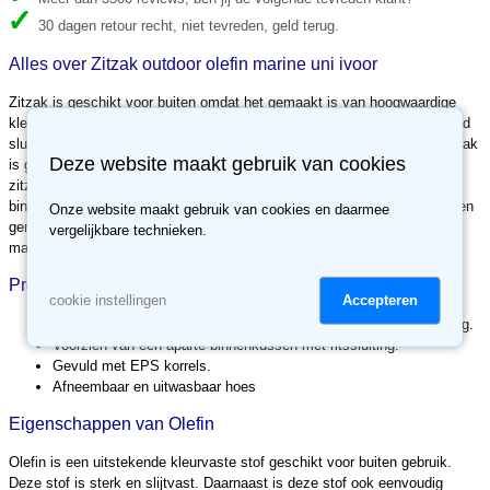
30 dagen retour recht, niet tevreden, geld terug.
Alles over Zitzak outdoor olefin marine uni ivoor
Zitzak is geschikt voor buiten omdat het gemaakt is van hoogwaardige
kleurechte buitenstof. Deze zitzak is voorzien van een sterke klittenband
sluiting, kindvriendelijke rits en aparte binnenzak met sluiting. Deze zitzak
Deze website maakt gebruik van cookies
is gevuld met elastische polystyreenkorrels, die ervoor zorgen dat deze
zitzak zich naar uw lichaam vormt. Deze zitzak is voorzien van een
binnenvoering. Hierdoor kan de buitenhoes kan eenvoudig schoon worden
Onze website maakt gebruik van cookies en daarmee
gemaakt met een natte doek of worden gewassen in de wasmachine tot
vergelijkbare technieken.
maximaal 30 graden Celsius.
Product specificaties
Accepteren
cookie instellingen
Voorzien van een sterke klittenband en kindvriendelijke ritssluiting.
Voorzien van een aparte binnenkussen met ritssluiting.
Gevuld met EPS korrels.
Afneembaar en uitwasbaar hoes
Eigenschappen van Olefin
Olefin is een uitstekende kleurvaste stof geschikt voor buiten gebruik.
Deze stof is sterk en slijtvast. Daarnaast is deze stof ook eenvoudig