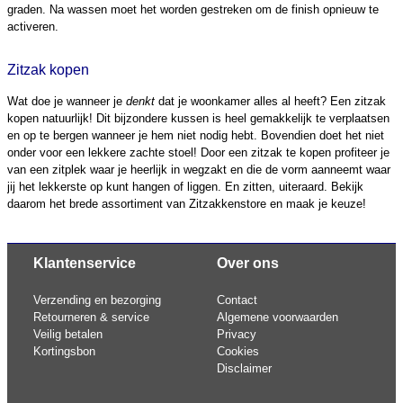
graden. Na wassen moet het worden gestreken om de finish opnieuw te
activeren.
Zitzak kopen
Wat doe je wanneer je
denkt
dat je woonkamer alles al heeft? Een zitzak
kopen natuurlijk! Dit bijzondere kussen is heel gemakkelijk te verplaatsen
en op te bergen wanneer je hem niet nodig hebt. Bovendien doet het niet
onder voor een lekkere zachte stoel! Door een zitzak te kopen profiteer je
van een zitplek waar je heerlijk in wegzakt en die de vorm aanneemt waar
jij het lekkerste op kunt hangen of liggen. En zitten, uiteraard. Bekijk
daarom het brede assortiment van Zitzakkenstore en maak je keuze!
Klantenservice
Over ons
Verzending en bezorging
Contact
Retourneren & service
Algemene voorwaarden
Veilig betalen
Privacy
Kortingsbon
Cookies
Disclaimer