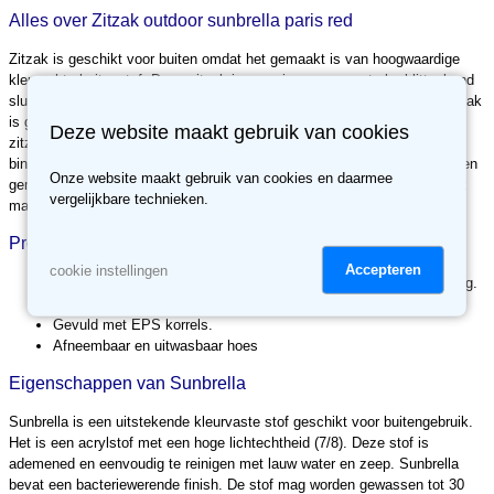
Alles over Zitzak outdoor sunbrella paris red
Zitzak is geschikt voor buiten omdat het gemaakt is van hoogwaardige
kleurechte buitenstof. Deze zitzak is voorzien van een sterke klittenband
sluiting, kindvriendelijke rits en aparte binnenzak met sluiting. Deze zitzak
is gevuld met elastische polystyreenkorrels, die ervoor zorgen dat deze
Deze website maakt gebruik van cookies
zitzak zich naar uw lichaam vormt. Deze zitzak is voorzien van een
binnenvoering. Hierdoor kan de buitenhoes kan eenvoudig schoon worden
Onze website maakt gebruik van cookies en daarmee
gemaakt met een natte doek of worden gewassen in de wasmachine tot
vergelijkbare technieken.
maximaal 30 graden Celsius.
Product specificaties
Accepteren
cookie instellingen
Voorzien van een sterke klittenband en kindvriendelijke ritssluiting.
Voorzien van een aparte binnenkussen met ritssluiting.
Gevuld met EPS korrels.
Afneembaar en uitwasbaar hoes
Eigenschappen van Sunbrella
Sunbrella is een uitstekende kleurvaste stof geschikt voor buitengebruik.
Het is een acrylstof met een hoge lichtechtheid (7/8). Deze stof is
ademened en eenvoudig te reinigen met lauw water en zeep. Sunbrella
bevat een bacteriewerende finish. De stof mag worden gewassen tot 30