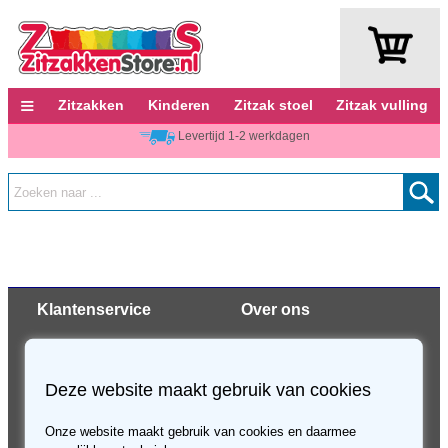
≡
Zitzakken
Kinderen
Zitzak stoel
Zitzak vulling
Levertijd 1-2 werkdagen
Klantenservice
Over ons
Verzending en bezorging
Contact
Retourneren & service
Algemene voorwaarden
Deze website maakt gebruik van cookies
Veilig betalen
Privacy
Kortingsbon
Cookies
Disclaimer
Onze website maakt gebruik van cookies en daarmee