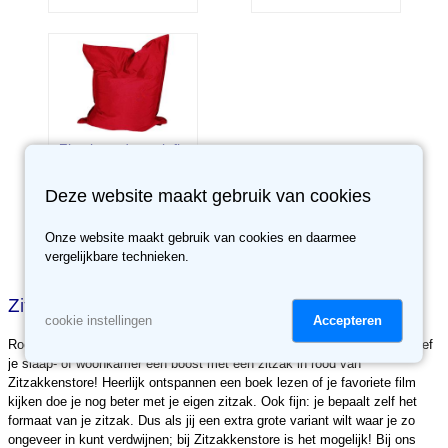
Zitzak outdoor olefin
marine uni rood
Deze website maakt gebruik van cookies
Vanaf € 109.95
Onze website maakt gebruik van cookies en daarmee
✓
vergelijkbare technieken.
Op voorraad
Zitzak rood
Accepteren
cookie instellingen
Rood is een vrolijke kleur die in bijna elke kamer tot zijn recht komt. Geef
je slaap- of woonkamer een boost met een zitzak in rood van
Zitzakkenstore! Heerlijk ontspannen een boek lezen of je favoriete film
kijken doe je nog beter met je eigen zitzak. Ook fijn: je bepaalt zelf het
formaat van je zitzak. Dus als jij een extra grote variant wilt waar je zo
ongeveer in kunt verdwijnen; bij Zitzakkenstore is het mogelijk! Bij ons